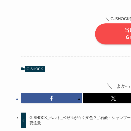
＼ G-SHO
当
G
G-SHOCK
よかっ
G-SHOCK_ベルト_ベゼルが白く変色？_"石鹸・シャンプー
要注意