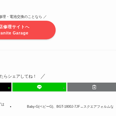
CK修理・電池交換のことなら ／
店修理サイトへ
ranite Garage
たらシェアしてね！
"は
Baby-G(ベビーG)、BGT-1800J-7JF→スクエアフォルムな