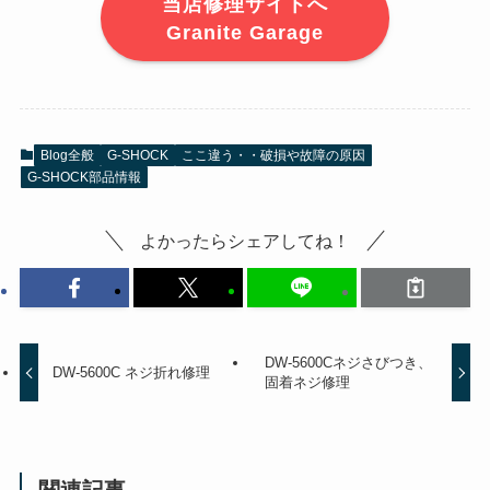
当店修理サイトへ
Granite Garage
Blog全般
G-SHOCK
ここ違う・・破損や故障の原因
G-SHOCK部品情報
よかったらシェアしてね！
DW-5600Cネジさびつき、
DW-5600C ネジ折れ修理
固着ネジ修理
関連記事