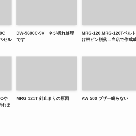
0C
DW-5600C-9V ネジ折れ修理
MRG-120,MRG-120Tベル
」ベゼル
です
け根ピン脱落→当店で作成
0Cや
MRG-121T 針止まりの原因
AW-500 ブザー鳴らない
折れま