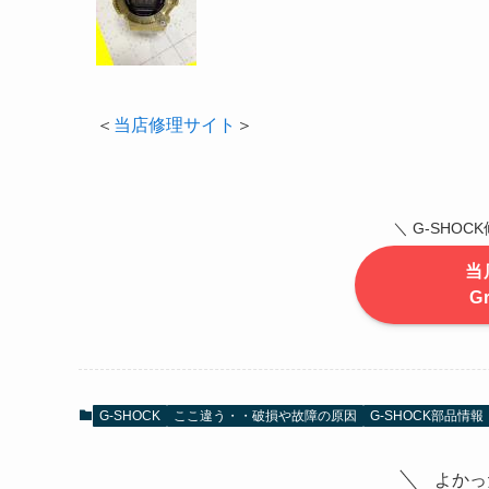
＜
当店修理サイト
＞
＼ G-SHO
当
G
G-SHOCK
ここ違う・・破損や故障の原因
G-SHOCK部品情報
よかっ